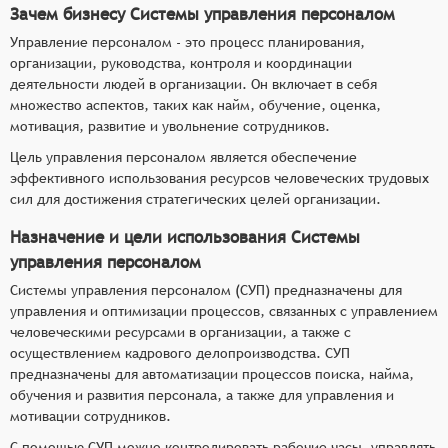
соответствии с требованиями, проводить
Зачем бизнесу Системы управления персоналом
тестирование и оценку кандидатов, а также
Управление персоналом - это процесс планирования,
обеспечивать взаимодействие с внешними
организации, руководства, контроля и координации
рекрутерами.
деятельности людей в организации. Он включает в себя
Обучение и развитие персонала: система
множество аспектов, таких как найм, обучение, оценка,
должна помочь компании разрабатывать и
мотивация, развитие и увольнение сотрудников.
реализовывать программы обучения и развития
Цель управления персоналом является обеспечение
персонала, а также отслеживать и оценивать
эффективного использования ресурсов человеческих трудовых
эффективность этих программ.
сил для достижения стратегических целей организации.
Оценка производительности: система должна
Назначение и цели использования Системы
обеспечивать проведение оценки
управления персоналом
производительности сотрудников,
Системы управления персоналом (СУП) предназначены для
анализировать результаты и использовать их
управления и оптимизации процессов, связанных с управлением
для принятия решений по награждению,
человеческими ресурсами в организации, а также с
повышению зарплаты или реорганизации
осуществлением кадрового делопроизводства. СУП
персонала.
предназначены для автоматизации процессов поиска, найма,
Управление вознаграждением: система должна
обучения и развития персонала, а также для управления и
обеспечивать разработку и реализацию
мотивации сотрудников.
программ компенсации и вознаграждения, учет
С помощью СУП можно контролировать рабочие часы, управлять