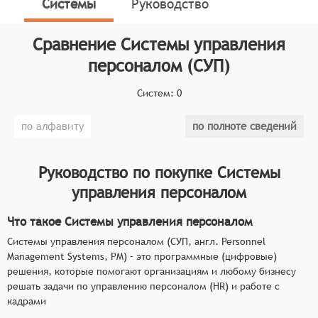
Системы
Руководство
Классификатор программных продуктов Соваре
определяет конкретные функциональные критерии
для систем. Системы управления персоналом
Сравнение
Системы управления
должны соответствовать следующим основным
персоналом (СУП)
функциональным критериям:
Систем:
0
Управление данными о сотрудниках: система
должна обеспечивать сохранение, обновление
по алфавиту
по полноте сведений
и анализ информации о сотрудниках компании,
включая личные данные, квалификацию, опыт
работы, оценки производительности и т.д.
Руководство по покупке
Системы
Планирование и анализ потребностей в
управления персоналом
персонале: система должна помочь компании
проводить анализ и прогнозирование
Что такое Системы управления персоналом
потребностей в персонале, разрабатывать
Системы управления персоналом (СУП, англ. Personnel
планы найма и увольнения, а также управлять
Management Systems, PM) – это программные (цифровые)
затратами на персонал.
решения, которые помогают организациям и любому бизнесу
решать задачи по управлению персоналом (HR) и работе с
Найм и подбор персонала: система должна
кадрами
обеспечивать подбор кандидатов на вакансии в