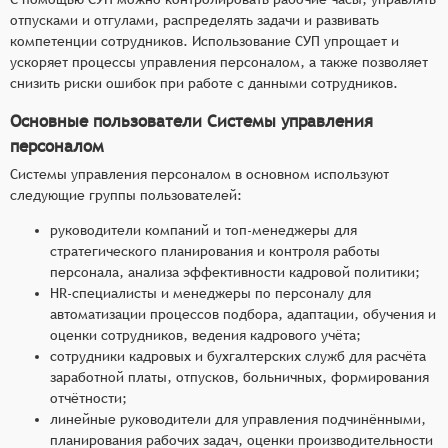
рабочего времени и отпусков, а также
отпусками и отгулами, распределять задачи и развивать
взаимодействие с отделом бухгалтерии.
компетенции сотрудников. Использование СУП упрощает и
Управление кадровыми документами: система
ускоряет процессы управления персоналом, а также позволяет
снизить риски ошибок при работе с данными сотрудников.
должна позволять формировать основные
кадровые документы, осуществлять обмен
Основные пользователи Системы управления
между компанией и сотрудниками.
персоналом
Анализ и отчетность: система должна
Системы управления персоналом в основном используют
обеспечивать генерацию отчётов и анализ
следующие группы пользователей:
результатов управления персоналом,
например, по эффективности работы,
руководители компаний и топ-менеджеры для
стратегического планирования и контроля работы
затратам, уровню удовлетворенности
персонала, анализа эффективности кадровой политики;
сотрудников и иным аспектам.
HR-специалисты и менеджеры по персоналу для
автоматизации процессов подбора, адаптации, обучения и
оценки сотрудников, ведения кадрового учёта;
сотрудники кадровых и бухгалтерских служб для расчёта
заработной платы, отпусков, больничных, формирования
отчётности;
линейные руководители для управления подчинёнными,
планирования рабочих задач, оценки производительности