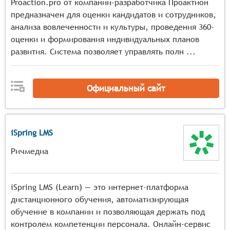
дополнительным материалам и т.д.
Proaction.pro от компании-разработчика Проактион
Проведение тестирования: Система должна
предназначен для оценки кандидатов и сотрудников,
обеспечивать проведение тестирования в режиме
анализа вовлеченности и культуры, проведения 360-
реального времени, с возможностью мониторинга
оценки и формирования индивидуальных планов
процесса тестирования и предоставления обратной
развития. Система позволяет управлять полн ...
связи по результатам.
Анализ результатов: Должны быть предусмотрены
инструменты для анализа результатов
Официальный сайт
тестирования, включая создание отчётов о
производительности каждого сотрудника,
выявление областей, требующих улучшения, и
iSpring LMS
сравнение результатов разных групп сотрудников.
Адаптивное тестирование: Система должна
Ричмедиа
поддерживать адаптивное тестирование, которое
позволяет автоматически подстраивать сложность
вопросов под уровень знаний тестируемого, что
iSpring LMS (Learn) — это интернет-платформа
повышает точность оценки и сокращает время
дистанционного обучения, автоматизирующая
тестирования.
обучение в компании и позволяющая держать под
контролем компетенции персонала. Онлайн-сервис