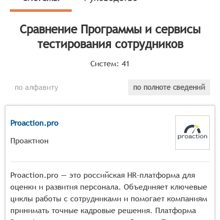
текущего персонала для определения потребностей в
обучении и развитии.
Сравнение
Программы и сервисы
Классификатор программных продуктов Соваре
тестирования сотрудников
определяет конкретные функциональные критерии для
систем. Для того чтобы соответствовать категории
Систем:
41
программ и сервисов тестирования сотрудников, они
должны иметь следующие функциональные
по алфавиту
по полноте сведений
возможности:
Создание тестов: Система должна предоставлять
Proaction.pro
инструменты для создания различных типов
вопросов и тестов, включая множественный
Проактион
выбор, открытые вопросы, задачи на соответствие
и другие форматы.
Настройка параметров тестирования: Должна быть
Proaction.pro — это российская HR-платформа для
возможность настройки параметров тестирования,
оценки и развития персонала. Объединяет ключевые
таких как ограничение времени на прохождение
циклы работы с сотрудниками и помогает компаниям
теста, количество попыток, доступ к
принимать точные кадровые решения. Платформа