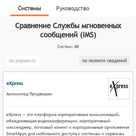
сообщениями в реальном времени через интернет.
Системы
Руководство
Они позволяют передавать текстовые сообщения,
звуковые сигналы, изображения, видео, а также
Сравнение
Службы мгновенных
проводить совместные мероприятия, такие как
рисование или игры.
сообщений (IMS)
Классификатор программных продуктов Соваре
Систем:
68
определяет конкретные функциональные критерии
для систем. Для того чтобы соответствовать
по алфавиту
по полноте сведений
категории служб мгновенных сообщений, системы
должны иметь следующие функциональные
возможности:
eXpress
Быстрая отправка и получение текстовых
Анлимитед Продакшен
сообщений в режиме реального времени.
Создание и управление группами для общения
с несколькими людьми.
eXpress — это платформа корпоративных коммуникаций,
Обмен файлами и медиаконтентом между
объединяющая видеоконференции, корпоративный
пользователями.
мессенджер, почтовый клиент и корпоративные приложения
SmartApps для мобильного доступа к системам и сервисам
Поддержка эмодзи и стикеров для обогащения