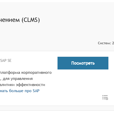
ивать результаты обучения и подготавливать
ости для обмена сообщениями между преподавателями и
чением (CLMS)
Систем:
2
SAP SE
Посмотреть
я платформа корпоративного
, для управления
налитики эффективности
нать больше про
SAP