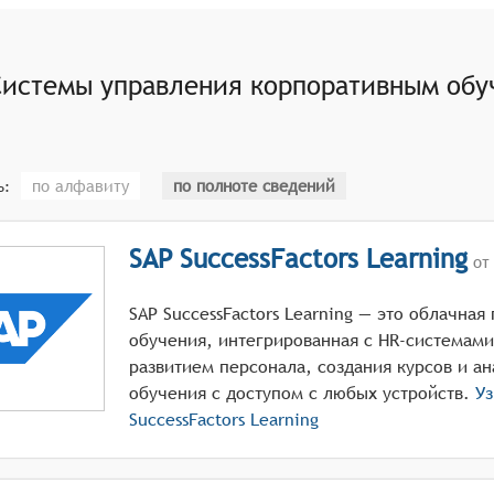
а должна предоставлять возможность анализировать и оцен
 корпоративным обучением должна предоставлять возможн
Системы управления корпоративным обу
команды.
по алфавиту
по полноте сведений
ь:
SAP SuccessFactors Learning
от 
SAP SuccessFactors Learning — это облачна
обучения, интегрированная с HR-системами
развитием персонала, создания курсов и а
обучения с доступом с любых устройств.
Уз
SuccessFactors Learning