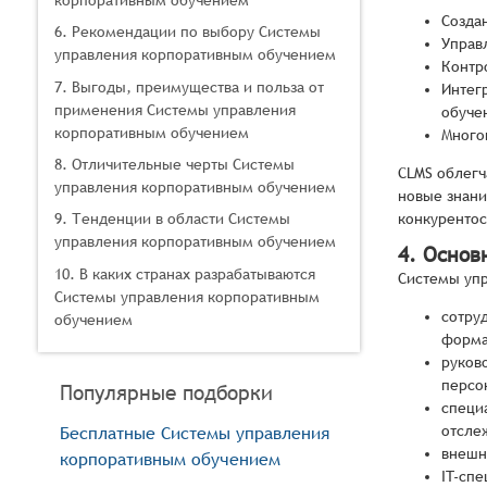
Созда
6. Рекомендации по выбору Системы
Управ
управления корпоративным обучением
Контр
7. Выгоды, преимущества и польза от
Интег
применения Системы управления
обуче
корпоративным обучением
Много
8. Отличительные черты Системы
CLMS облегч
управления корпоративным обучением
новые знани
конкурентос
9. Тенденции в области Системы
управления корпоративным обучением
4. Основ
10. В каких странах разрабатываются
Системы упр
Системы управления корпоративным
сотру
обучением
форма
руков
персо
Популярные подборки
специ
отсле
Бесплатные Системы управления
внешн
корпоративным обучением
IT-сп