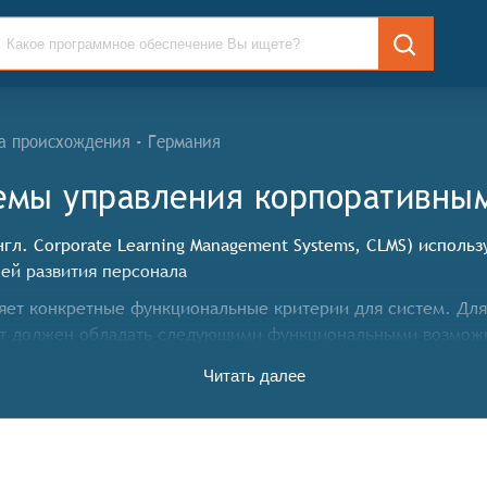
а происхождения - Германия
емы управления корпоративным
л. Corporate Learning Management Systems, CLMS) использ
ей развития персонала
ет конкретные функциональные критерии для систем. Для
кт должен обладать следующими функциональными возмож
Читать далее
жна иметь возможность создавать обучающие программы, 
должна иметь базу данных пользователей с информацией о
 позволять управлять содержанием обучения не только в 