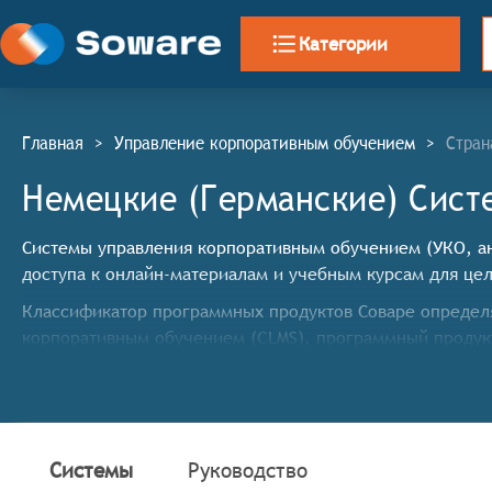
Категории
Главная
>
Управление корпоративным обучением
>
Стран
Немецкие (Германские) Сист
Системы управления корпоративным обучением (УКО, анг
доступа к онлайн-материалам и учебным курсам для цел
Классификатор программных продуктов Соваре определя
корпоративным обучением (CLMS), программный проду
Управление обучающими программами: система дол
оценивать результаты обучения.
Управление пользовательской информацией: CLMS 
Управление содержанием обучения: система должна
Системы
Руководство
интерактивных модулей и других форматов.