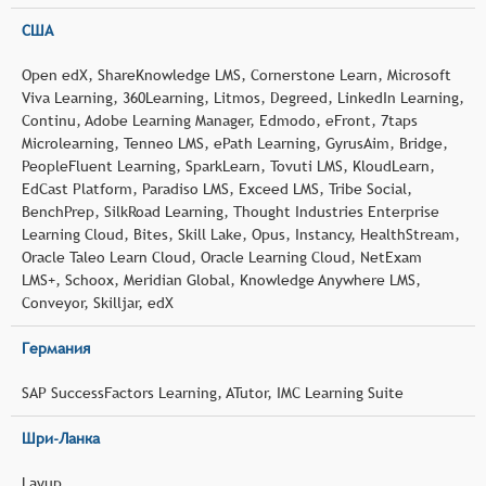
США
Open edX, ShareKnowledge LMS, Cornerstone Learn, Microsoft
Viva Learning, 360Learning, Litmos, Degreed, LinkedIn Learning,
Continu, Adobe Learning Manager, Edmodo, eFront, 7taps
Microlearning, Tenneo LMS, ePath Learning, GyrusAim, Bridge,
PeopleFluent Learning, SparkLearn, Tovuti LMS, KloudLearn,
EdCast Platform, Paradiso LMS, Exceed LMS, Tribe Social,
BenchPrep, SilkRoad Learning, Thought Industries Enterprise
Learning Cloud, Bites, Skill Lake, Opus, Instancy, HealthStream,
Oracle Taleo Learn Cloud, Oracle Learning Cloud, NetExam
LMS+, Schoox, Meridian Global, Knowledge Anywhere LMS,
Conveyor, Skilljar, edX
Германия
SAP SuccessFactors Learning, ATutor, IMC Learning Suite
Шри-Ланка
Layup