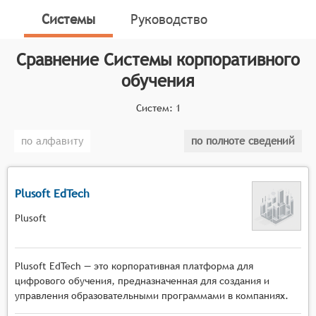
офлайн-тренинги, оценивать уровень знаний и
Системы
Руководство
навыков сотрудников, а также анализировать
эффективность обучающих программ.
Сравнение
Системы корпоративного
Классификатор программных продуктов Соваре
обучения
определяет конкретные функциональные критерии
для систем. Для того, чтобы быть представленными
Систем:
1
на рынке Системы корпоративного обучения,
системы должны иметь следующие функциональные
по алфавиту
по полноте сведений
возможности:
создание и редактирование структурированных
образовательных программ с возможностью
Plusoft EdTech
модульного построения контента,
Plusoft
организация и проведение онлайн- и офлайн-
тренингов с поддержкой различных форматов
обучения (вебинары, видеоуроки,
Plusoft EdTech — это корпоративная платформа для
интерактивные курсы),
цифрового обучения, предназначенная для создания и
персонализация учебного процесса с учётом
управления образовательными программами в компаниях.
квалификации, опыта и индивидуальных