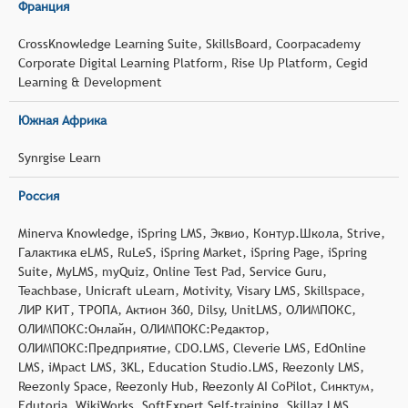
Франция
CrossKnowledge Learning Suite, SkillsBoard, Coorpacademy
Corporate Digital Learning Platform, Rise Up Platform, Cegid
Learning & Development
Южная Африка
Synrgise Learn
Россия
Minerva Knowledge, iSpring LMS, Эквио, Контур.Школа, Strive,
Галактика eLMS, RuLeS, iSpring Market, iSpring Page, iSpring
Suite, MyLMS, myQuiz, Online Test Pad, Service Guru,
Teachbase, Unicraft uLearn, Motivity, Visary LMS, Skillspace,
ЛИР КИТ, ТРОПА, Актион 360, Dilsy, UnitLMS, ОЛИМПОКС,
ОЛИМПОКС:Онлайн, ОЛИМПОКС:Редактор,
ОЛИМПОКС:Предприятие, CDO.LMS, Cleverie LMS, EdOnline
LMS, iMpact LMS, 3KL, Education Studio.LMS, Reezonly LMS,
Reezonly Space, Reezonly Hub, Reezonly AI CoPilot, Синктум,
Edutoria, WikiWorks, SoftExpert Self-training, Skillaz LMS,