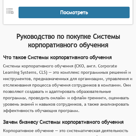
потребностей сотрудников,
оценка уровня знаний и навыков сотрудников
Посмотреть
посредством тестирования и других форм
контроля с формированием детальных
результатов,
Руководство по покупке
Системы
отслеживание прогресса обучения сотрудников
корпоративного обучения
и формирование индивидуальных траекторий
развития.
Что такое Системы корпоративного обучения
Системы корпоративного обучения (СКО, англ. Corporate
Learning Systems, CLS) — это комплекс программных решений и
инструментов, предназначенных для организации, управления и
отслеживания процесса обучения сотрудников в компании. Они
позволяют создавать и адаптировать образовательные
программы, проводить онлайн- и офлайн-тренинги, оценивать
уровень знаний и навыков сотрудников, а также анализировать
эффективность обучающих программ.
Зачем бизнесу Системы корпоративного обучения
Корпоративное обучение — это систематическая деятельность