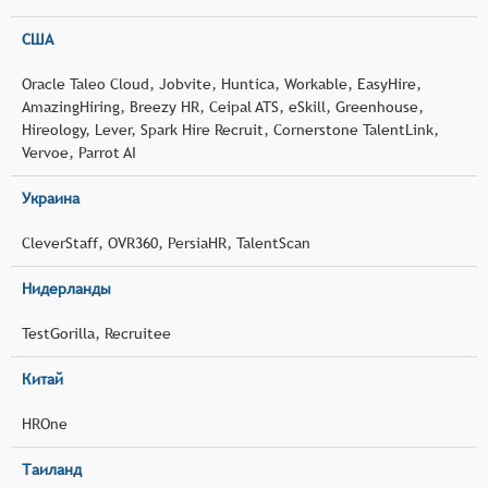
США
Oracle Taleo Cloud, Jobvite, Huntica, Workable, EasyHire,
AmazingHiring, Breezy HR, Ceipal ATS, eSkill, Greenhouse,
Hireology, Lever, Spark Hire Recruit, Cornerstone TalentLink,
Vervoe, Parrot AI
Украина
CleverStaff, OVR360, PersiaHR, TalentScan
Нидерланды
TestGorilla, Recruitee
Китай
HROne
Таиланд