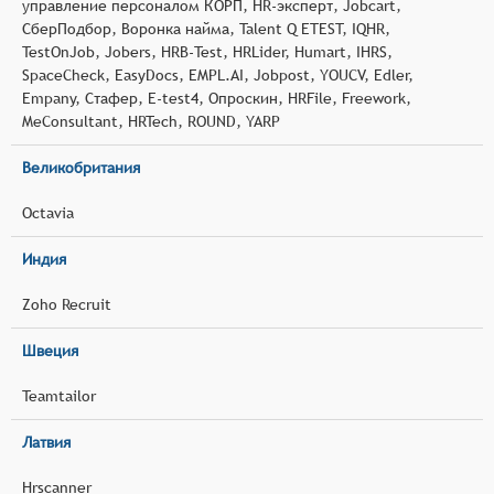
управление персоналом КОРП, HR-эксперт, Jobcart,
СберПодбор, Воронка найма, Talent Q ETEST, IQHR,
TestOnJob, Jobers, HRB-Test, HRLider, Humart, IHRS,
SpaceCheck, EasyDocs, EMPL.AI, Jobpost, YOUCV, Edler,
Empany, Стафер, E-test4, Опроскин, HRFile, Freework,
MeConsultant, HRTech, ROUND, YARP
Великобритания
Octavia
Индия
Zoho Recruit
Швеция
Teamtailor
Латвия
Hrscanner