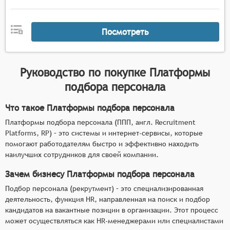
вакансии на различных сайтах поиска работы.
Тестирование и оценка кандидатов: программы
Посмотреть
должны иметь возможность проводить
тестирование и оценку кандидатов, чтобы
выяснить их навыки и уровень компетентности.
Связь с кандидатами и собеседования:
Руководство по покупке
Платформы
программа должна иметь возможность
подбора персонала
обеспечивать цифровую связь между
кандидатами и работодателями.
Что такое Платформы подбора персонала
Платформы подбора персонала (ППП, англ. Recruitment
Platforms, RP) – это системы и интернет-сервисы, которые
помогают работодателям быстро и эффективно находить
наилучших сотрудников для своей компании.
Зачем бизнесу Платформы подбора персонала
Подбор персонала (рекрутмент) – это специализированная
деятельность, функция HR, направленная на поиск и подбор
кандидатов на вакантные позиции в организации. Этот процесс
может осуществляться как HR-менеджерами или специалистами