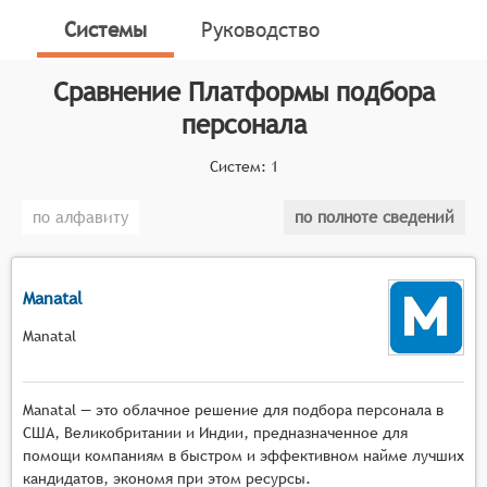
для систем. Для включения в категорию Платформ
Системы
Руководство
подбора персонала программный продукт должен
обладать следующими функциональными
Сравнение
Платформы подбора
возможностями:
персонала
Сбор и автоматическая обработка резюме:
программы подбора персонала должны иметь
Систем:
1
возможность собирать и обрабатывать данные
резюме, чтобы автоматически отбирать
по алфавиту
по полноте сведений
кандидатов.
Автоматизированный или автоматический
подбор кандидатов: программы должны иметь
Manatal
возможность сравнивать профиль кандидата с
Manatal
требованиями работодателя и автоматически
отбирать подходящих кандидатов.
Управление открытыми вакансиями и
Manatal — это облачное решение для подбора персонала в
размещение вакансий: программа должна
США, Великобритании и Индии, предназначенное для
иметь возможность управлять требованиями к
помощи компаниям в быстром и эффективном найме лучших
вакансиям, статусом вакансий и размещать
кандидатов, экономя при этом ресурсы.