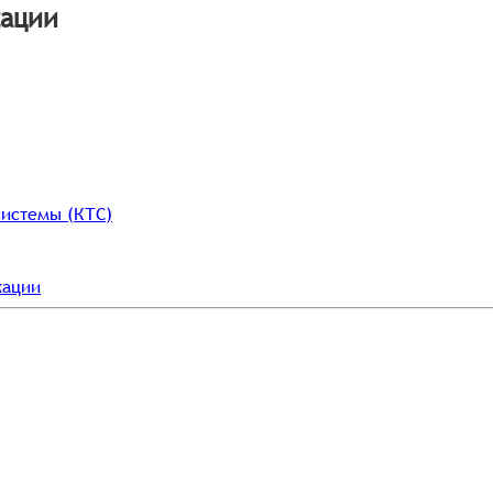
кации
истемы (КТС)
кации